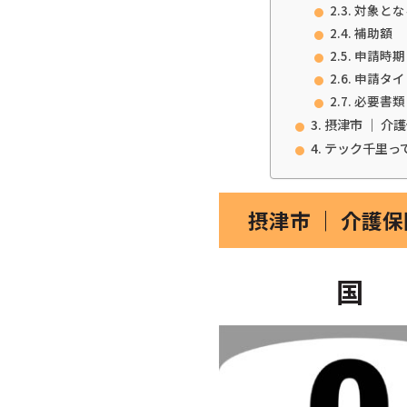
対象とな
補助額
申請時期
申請タイ
必要書類
摂津市 ｜ 介
テック千里っ
摂津市 ｜ 介護
国