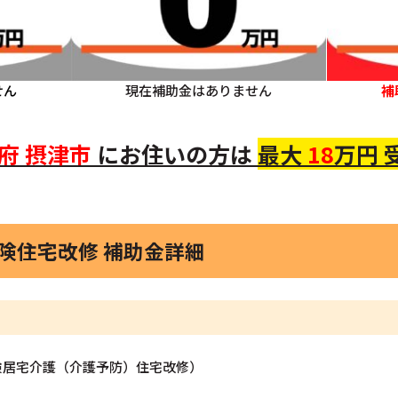
せん
現在補助金はありません
補
府
摂津市
にお住いの方は
最大
18
万円 
保険住宅改修 補助金詳細
険居宅介護（介護予防）住宅改修）