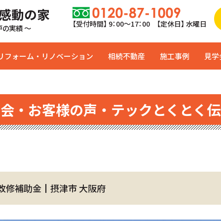
 感動の家
【受付時間】 9：00〜17：00 【定休日】 水曜日
0戸の実績 ～
リフォーム・リノベーション
相続不動産
施工事例
見学
学会・お客様の声・テックとくとく伝
改修補助金┃摂津市 大阪府