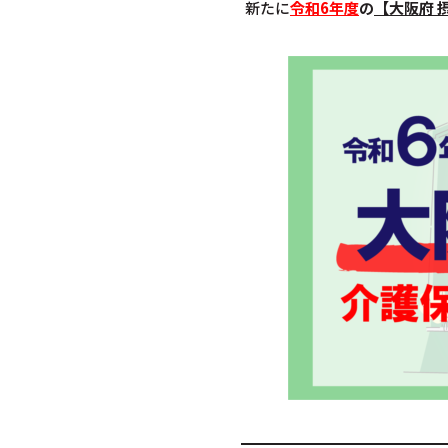
新たに
令和6年度
の
【大阪府 