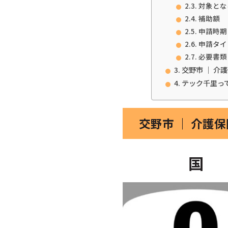
対象とな
補助額
申請時期
申請タイ
必要書類
交野市 ｜ 介
テック千里っ
交野市 ｜ 介護
国