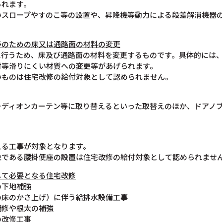
られます。
いスロープやすのこ等の設置や、昇降機等動力による段差解消機器
等のための床又は通路面の材料の変更
に行うため、床及び通路面の材料を変更するものです。具体的には
材等滑りにくい材質への変更等があげられます。
いものは住宅改修の給付対象として認められません。
ーディオンカーテン等に取り替えるといった取替えのほか、ドアノ
える工事が対象となります。
象である腰掛便座の設置は住宅改修の給付対象として認められませ
して必要となる住宅改修
の下地補強
の床のかさ上げ）に伴う給排水設備工事
補修や根太の補強
の改修工事