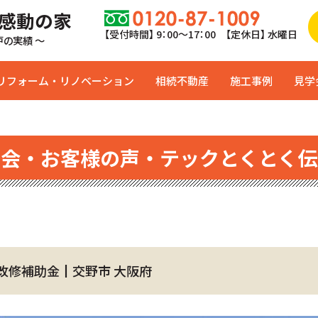
 感動の家
【受付時間】 9：00〜17：00 【定休日】 水曜日
0戸の実績 ～
リフォーム・リノベーション
相続不動産
施工事例
見学
学会・お客様の声・テックとくとく伝
改修補助金┃交野市 大阪府