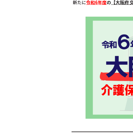
新たに
令和6年度
の
【大阪府 