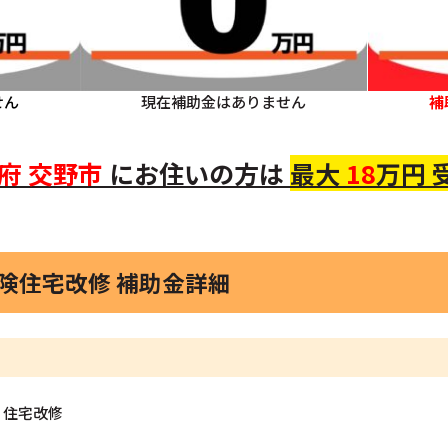
せん
現在補助金はありません
補
府
交野市
にお住いの方は
最大
18
万円 
保険住宅改修 補助金詳細
）住宅改修