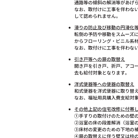
通路等の傾斜の解消等があげ
なお、取付けに工事を伴わな
して認められません。
滑りの防止及び移動の円滑化
転倒の予防や移動をスムーズ
からフローリング・ビニル系
なお、取付けに工事を伴わな
引き戸等への扉の取替え
開き戸を引き戸、折戸、アコ
去も給付対象となります。
洋式便器等への便器の取替え
和式便器を洋式便器に取り替
なお、福祉用具購入費支給対
その他上記の住宅改修に付帯
①手すりの取付けのための壁
②浴室の床の段差解消（浴室
③床材の変更のための下地の
④扉の取替えに伴う壁又は柱