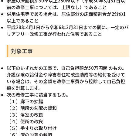
家屋の床面積が50㎡以上280㎡以下（平成30年3月31日以
前の改修工事については、上限なし）であること
併用住宅等である場合は、居住部分の床面積割合が2分の1
以上であること
平成28年4月1日から令和6年3月31日までの間に、一定のバ
リアフリー改修工事が行われた住宅であること
対象工事
以下のいずれかの工事で、自己負担額が50万円超 のもの。
介護保険の給付金や障害者住宅改造助成等の給付を受けて
いる場合は、その金額を改修工事費から控除して自己負担
額を計算します。
次の改修工事に該当するもの。
（１）廊下の拡幅
（２）階段の勾配の暖和
（３）浴室の改良
（４）便所の改良
（５）手すりの取り付け
（６）床の段差の解消