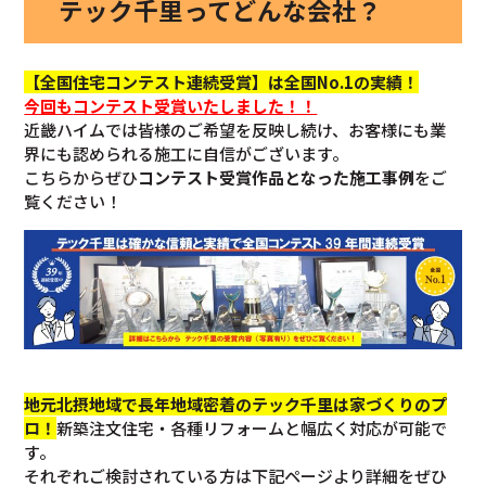
テック千里ってどんな会社？
【全国住宅コンテスト連続受賞】は全国No.1の実績！
今回も
コンテスト受賞いたしました！！
近畿ハイムでは皆様のご希望を反映し続け、お客様にも業
界にも認められる施工に自信がございます。
こちらからぜひ
コンテスト受賞作品となった施工事例
をご
覧ください！
地元北摂地域で長年地域密着のテック千里は家づくりのプ
ロ！
新築注文住宅・各種リフォームと幅広く対応が可能で
す。
それぞれご検討されている方は下記ページより詳細をぜひ