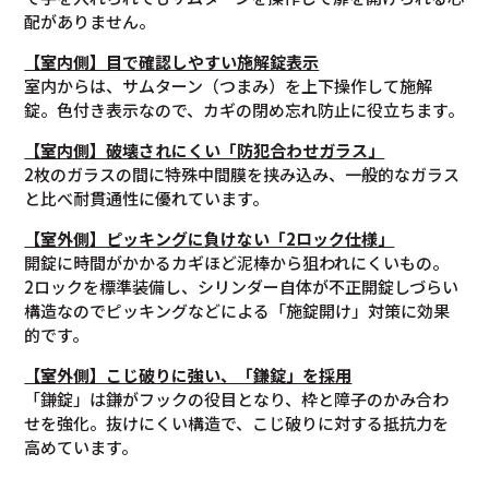
配がありません。
【室内側】目で確認しやすい施解錠表示
室内からは、サムターン（つまみ）を上下操作して施解
錠。色付き表示なので、カギの閉め忘れ防止に役立ちます。
【室内側】破壊されにくい「防犯合わせガラス」
2枚のガラスの間に特殊中間膜を挟み込み、一般的なガラス
と比べ耐貫通性に優れています。
【室外側】ピッキングに負けない「2ロック仕様」
開錠に時間がかかるカギほど泥棒から狙われにくいもの。
2ロックを標準装備し、シリンダー自体が不正開錠しづらい
構造なのでピッキングなどによる「施錠開け」対策に効果
的です。
【室
外
側】こじ破りに強い、「鎌錠」を採用
「鎌錠」は鎌がフックの役目となり、枠と障子のかみ合わ
せを強化。抜けにくい構造で、こじ破りに対する抵抗力を
高めています。