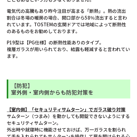
電気代の高騰もあり昨今注目が高まる「断熱」。熱の流出
割合は冬場の暖房の場合、開口部から58％流出すると言わ
れています。TOSTEMの玄関ドアでは地域によって断熱性
のあるものをお勧めしております。
P19型は【PG仕様】の断熱性能ありのタイプ。
複層ガラスが用いられており、結露も軽減すると言われてい
ます。
【防犯】
室外側・室内側からも防犯対策を
【室内側】「セキュリティサムターン」でガラス破り対策
サムターン（つまみ）を動かしても開錠できないようにする
セキュリティサムターン。
外出時や就寝時に機能させておけば、万一ガラスを割られ
て手を入れられてもサムターンを操作して扉を開けられる心