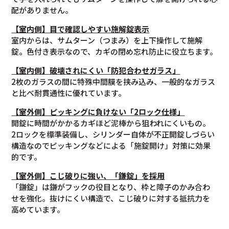
配がありません。
【室内側】目で確認しやすい施解錠表示
室内からは、サムターン（つまみ）を上下操作して施解
錠。色付き表示なので、カギの閉め忘れ防止に役立ちます。
【室内側】破壊されにくい「防犯合わせガラス」
2枚のガラスの間に特殊中間膜を挟み込み、一般的なガラス
と比べ耐貫通性に優れています。
【室外側】ピッキングに負けない「2ロック仕様」
開錠に時間がかかるカギほど泥棒から狙われにくいもの。
2ロックを標準装備し、シリンダー自体が不正開錠しづらい
構造なのでピッキングなどによる「施錠開け」対策に効果
的です。
【室
外
側】こじ破りに強い、「鎌錠」を採用
「鎌錠」は鎌がフックの役目となり、枠と障子のかみ合わ
せを強化。抜けにくい構造で、こじ破りに対する抵抗力を
高めています。