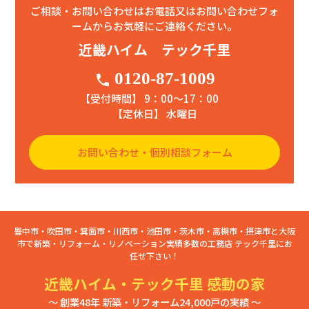
ご相談・お問い合わせはお電話又はお問い合わせフォ
ームからお気軽にご連絡ください。
近畿ハイム テック千里
0120-87-1009
phone
【受付時間】 9：00〜17：00
【定休日】 水曜日
お問い合わせ・個別相談フォーム
豊中市・吹田市・箕面市・川西市・池田市・茨木市・高槻市・摂津市と大阪
市で新築・リフォーム・リノベーション実績多数の工務店 テック千里にお
任せ下さい！
近畿ハイム・テック千里 感動の家
～ 創業48年 新築・リフォーム24,000戸の実績 ～