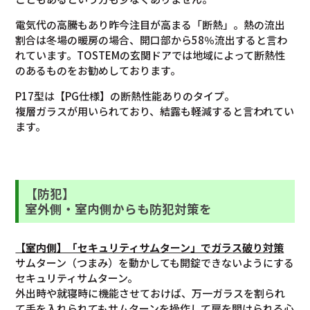
電気代の高騰もあり昨今注目が高まる「断熱」。熱の流出
割合は冬場の暖房の場合、開口部から58％流出すると言わ
れています。TOSTEMの玄関ドアでは地域によって断熱性
のあるものをお勧めしております。
P17型は【PG仕様】の断熱性能ありのタイプ。
複層ガラスが用いられており、結露も軽減すると言われてい
ます。
【防犯】
室外側・室内側からも防犯対策を
【室内側】「セキュリティサムターン」でガラス破り対策
サムターン（つまみ）を動かしても開錠できないようにする
セキュリティサムターン。
外出時や就寝時に機能させておけば、万一ガラスを割られ
て手を入れられてもサムターンを操作して扉を開けられる心