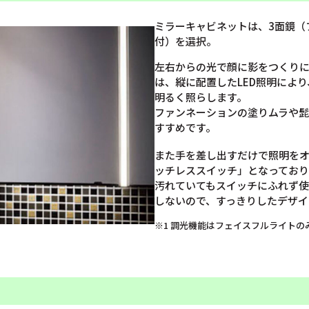
ミラーキャビネットは、3面鏡（
付）を選択。
左右からの光で顔に影をつくり
は、縦に配置したLED照明によ
明るく照らします。
ファンネーションの塗りムラや
すすめです。
また手を差し出すだけで照明を
ッチレススイッチ」となっており
汚れていてもスイッチにふれず
しないので、すっきりしたデザイ
※1 調光機能はフェイスフルライトの