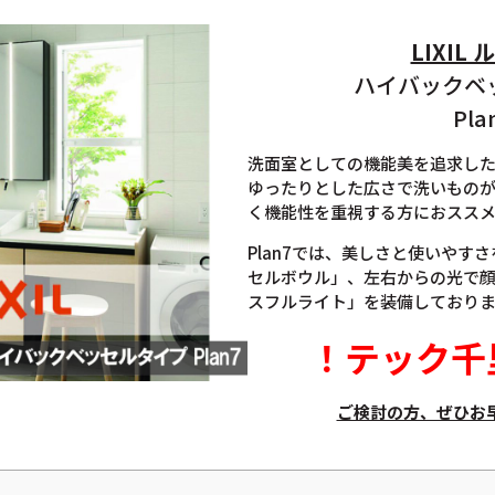
LIXIL
ハイバックベ
Pla
洗面室としての機能美を追求し
ゆったりとした広さで洗いもの
く機能性を重視する方におスス
Plan7では、美しさと使いやす
セルボウル」、左右からの光で
スフルライト」を装備しており
！
テック千
ご検討の方、ぜひお