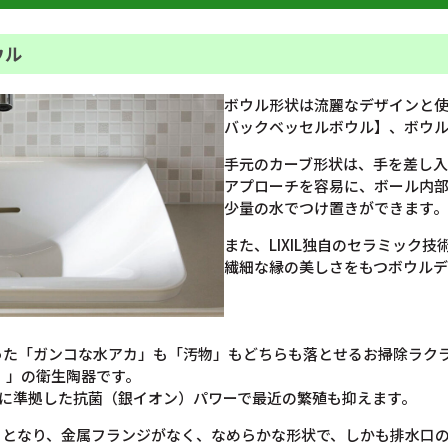
ウル
ボウル形状は流麗なデザインと
バックベッセルボウル】、ボウ
手元のカーブ形状は、手を差し
アプローチを容易に、ボール内部
少量の水でつけ置きができます。
また、LIXIL独自のセラミック
繊細な縁の美しさをもつボウルデ
た「ガンコな水アカ」も「汚物」もどちらも落とせるお掃除ラクラク
ク）」の衛生陶器です。
Oに準拠した抗菌（銀イオン）パワーで最近の繁殖も抑えます。
」となり、金属フランジがなく、なめらかな形状で、しかも排水口