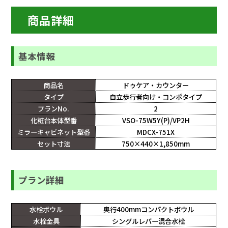
商品詳細
基本情報
商品名
ドゥケア・カウンター
タイプ
自立歩行者向け・コンポタイプ
プランNo.
2
化粧台本体型番
VSO-75W5Y(P)/VP2H
ミラーキャビネット型番
MDCX-751X
セット寸法
750×440×1,850mm
プラン詳細
水栓ボウル
奥行400mmコンパクトボウル
水栓金具
シングルレバー混合水栓