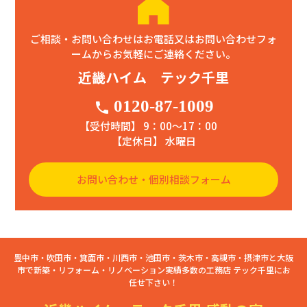
ご相談・お問い合わせはお電話又はお問い合わせフォ
ームからお気軽にご連絡ください。
近畿ハイム テック千里
0120-87-1009
phone
【受付時間】 9：00〜17：00
【定休日】 水曜日
お問い合わせ・個別相談フォーム
豊中市・吹田市・箕面市・川西市・池田市・茨木市・高槻市・摂津市と大阪
市で新築・リフォーム・リノベーション実績多数の工務店 テック千里にお
任せ下さい！