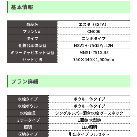
基本情報
商品名
エスタ（ESTA）
プランNo.
CN006
タイプ
コンポタイプ
化粧台本体型番
NSV1H-75G5Y/LL2H
ミラーキャビネット型番
MNS1-751XJU
セット寸法
750×440×1,900mm
プラン詳細
水栓タイプ
ボウル一体タイプ
水栓ボウル
ボウル一体タイプ
水栓金具
シングルレバー混合水栓 グースネック
ミラータイプ
1面鏡 大型鏡
照明
LED照明
収納タイプ
引出タイプ フルセット