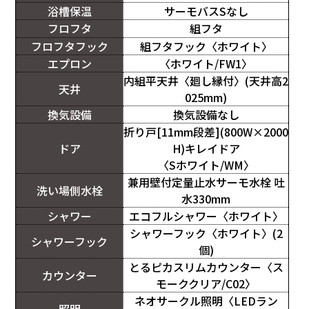
浴槽保温
サーモバスSなし
フロフタ
組フタ
フロフタフック
組フタフック〈ホワイト〉
エプロン
〈ホワイト/FW1〉
内組平天井〈廻し縁付〉(天井高2
天井
025mm)
換気設備
換気設備なし
折り戸[11mm段差](800W×2000
ドア
H)キレイドア
〈Sホワイト/WM〉
兼用壁付定量止水サーモ水栓 吐
洗い場側水栓
水330mm
シャワー
エコフルシャワー〈ホワイト〉
シャワーフック〈ホワイト〉(2
シャワーフック
個)
とるピカスリムカウンター〈ス
カウンター
モーククリア/C02〉
ネオサークル照明〈LEDラン
照明