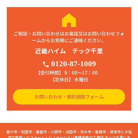
ご相談・お問い合わせはお電話又はお問い合わせフォ
ームからお気軽にご連絡ください。
近畿ハイム テック千里
0120-87-1009
phone
【受付時間】 9：00〜17：00
【定休日】 水曜日
お問い合わせ・個別相談フォーム
豊中市・吹田市・箕面市・川西市・池田市・茨木市・高槻市・摂津市と大阪
市で新築・リフォーム・リノベーション実績多数の工務店 テック千里にお